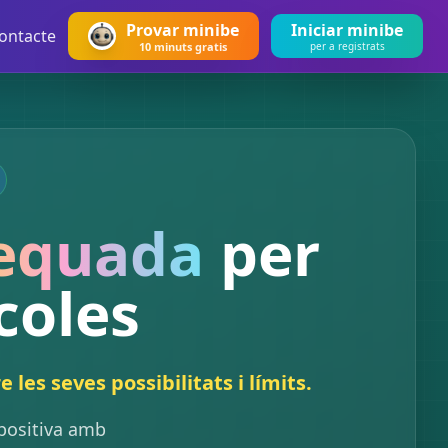
Provar minibe
Iniciar minibe
ontacte
10 minuts gratis
per a registrats
equada
per
coles
les seves possibilitats i límits.
 positiva amb