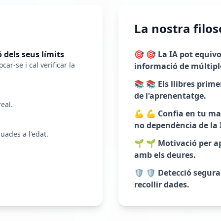
La nostra filos
 dels seus límits
🎯
🎯 La IA pot equivo
ar-se i cal verificar la
informació de múltipl
📚
📚 Els llibres prim
de l'aprenentatge.
eal.
💪
💪 Confia en tu ma
no dependència de la 
ades a l'edat.
🌱
🌱 Motivació per a
amb els deures.
🛡️
🛡️ Detecció segur
recollir dades.