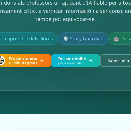
 i dona als professors un ajudant d'IA fiable per a tota
sament crític, a verificar informació i a ser conscien
també pot equivocar-se.
r a aprendre dels llibres
🛡️ Story Guardian
🤖 Ús sa
Provar minibe
Iniciar minibe
Saber-ne m
10 minuts gratis
per a registrats