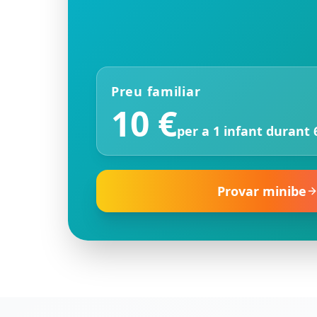
Preu familiar
10 €
per a 1 infant durant
Provar minibe