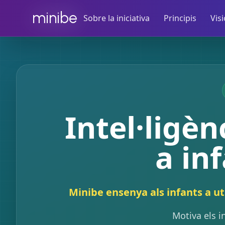
minibe
Sobre la iniciativa
Principis
Vis
Intel·ligènc
a in
Minibe ensenya als infants a uti
Motiva els i