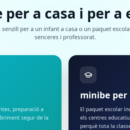
 per a casa i per a 
 senzill per a un infant a casa o un paquet escola
senceres i professorat.
minibe per 
ntes, preparació a
El paquet escolar in
obriment segur de la
els centres educatiu
perquè tota la class