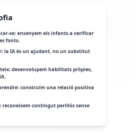
ofia
car-se: ensenyem els infants a verificar
es fonts.
er: la IA és un ajudant, no un substitut
teix: desenvolupem habilitats pròpies,
IA.
prendre: construïm una relació positiva
a: reconeixem contingut perillós sense