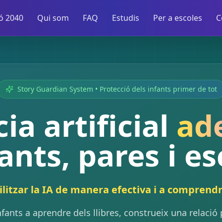
ió 2040
Qui som
FAQ
Estudis
Per a escoles
C
Story Guardian System • Protecció dels infants primer de tot
ia artificial
ad
fants, pares i es
litzar la IA de manera efectiva i a comprendre 
nfants a aprendre dels llibres, construeix una relació